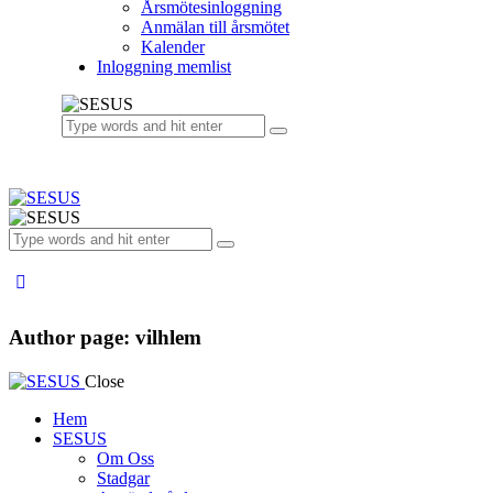
Årsmötesinloggning
Anmälan till årsmötet
Kalender
Inloggning memlist
Author page: vilhlem
Close
Hem
SESUS
Om Oss
Stadgar