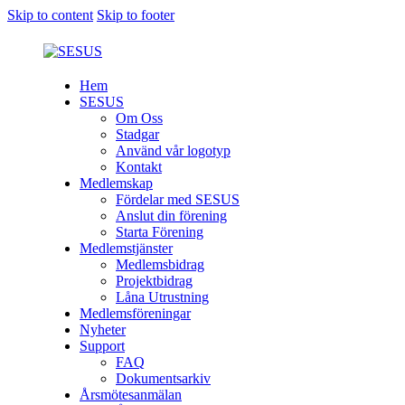
Skip to content
Skip to footer
Hem
SESUS
Om Oss
Stadgar
Använd vår logotyp
Kontakt
Medlemskap
Fördelar med SESUS
Anslut din förening
Starta Förening
Medlemstjänster
Medlemsbidrag
Projektbidrag
Låna Utrustning
Medlemsföreningar
Nyheter
Support
FAQ
Dokumentsarkiv
Årsmötesanmälan