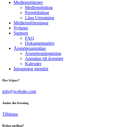
Medlemstjänster
Medlemsbidrag
Projektbidrag
Låna Utrustning
Medlemsföreningar
Nyheter
Support
FAQ
Dokumentsarkiv
Årsmötesanmälan
Årsmötesinloggning
Anmälan till årsmötet
Kalender
Inloggning memlist
Har frågor?
info@website.com
Anslut din förening
Tillämpa
Redan medlem?