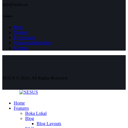
info@sesus.se
Länkar
Hem
Nyheter
Evenemang
Vanligt ställda frågor
Kontakt
SESUS © 2026. All Rights Reserved.
Home
Features
Boka Lokal
Blog
Blog Layouts