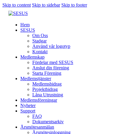
Skip to content
Skip to sidebar
Skip to footer
Hem
SESUS
Om Oss
Stadgar
Använd vår logotyp
Kontakt
Medlemskap
Fördelar med SESUS
Anslut din förening
Starta Förening
Medlemstjänster
Medlemsbidrag
Projektbidrag
Låna Utrustning
Medlemsföreningar
Nyheter
Support
FAQ
Dokumentsarkiv
Årsmötesanmälan
Årsmötesinloggning