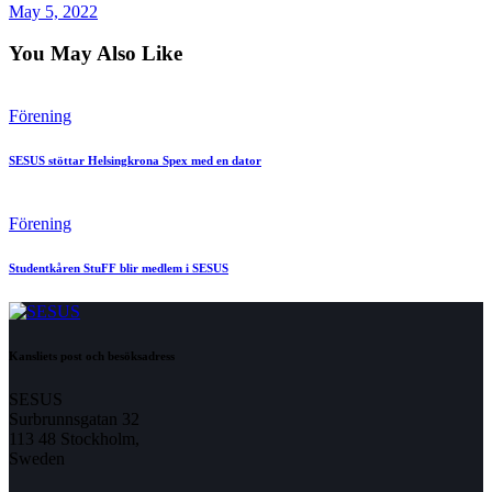
May 5, 2022
You May Also Like
Förening
SESUS stöttar Helsingkrona Spex med en dator
Förening
Studentkåren StuFF blir medlem i SESUS
Kansliets post och besöksadress
SESUS
Surbrunnsgatan 32
113 48 Stockholm,
Sweden