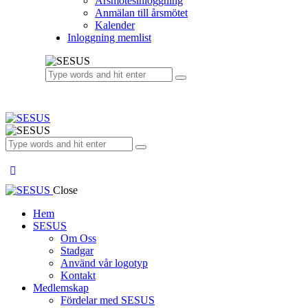
Årsmötesinloggning
Anmälan till årsmötet
Kalender
Inloggning memlist
Close
Hem
SESUS
Om Oss
Stadgar
Använd vår logotyp
Kontakt
Medlemskap
Fördelar med SESUS