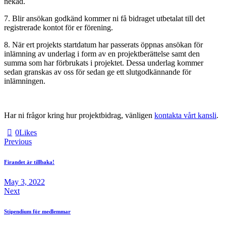
nekad.
7. Blir ansökan godkänd kommer ni få bidraget utbetalat till det
registrerade kontot för er förening.
8. När ert projekts startdatum har passerats öppnas ansökan för
inlämning av underlag i form av en projektberättelse samt den
summa som har förbrukats i projektet. Dessa underlag kommer
sedan granskas av oss för sedan ge ett slutgodkännande för
inlämningen.
Har ni frågor kring hur projektbidrag, vänligen
kontakta vårt kansli
.
0
Likes
Post
Previous
navigation
Firandet är tillbaka!
May 3, 2022
Next
Stipendium för medlemmar