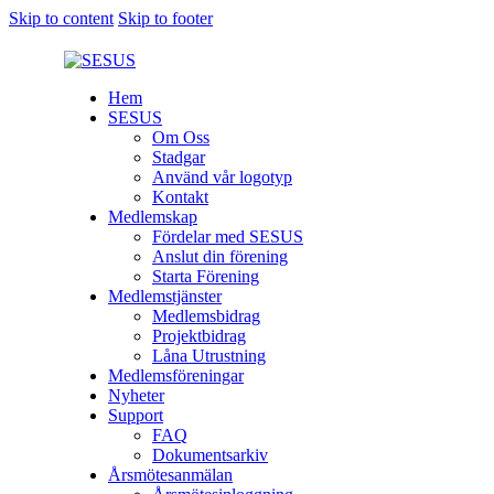
Skip to content
Skip to footer
Hem
SESUS
Om Oss
Stadgar
Använd vår logotyp
Kontakt
Medlemskap
Fördelar med SESUS
Anslut din förening
Starta Förening
Medlemstjänster
Medlemsbidrag
Projektbidrag
Låna Utrustning
Medlemsföreningar
Nyheter
Support
FAQ
Dokumentsarkiv
Årsmötesanmälan