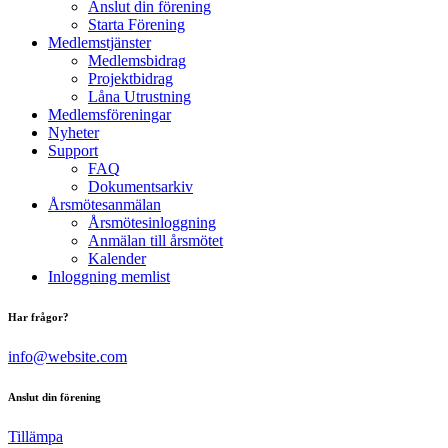
Anslut din förening
Starta Förening
Medlemstjänster
Medlemsbidrag
Projektbidrag
Låna Utrustning
Medlemsföreningar
Nyheter
Support
FAQ
Dokumentsarkiv
Årsmötesanmälan
Årsmötesinloggning
Anmälan till årsmötet
Kalender
Inloggning memlist
Har frågor?
info@website.com
Anslut din förening
Tillämpa