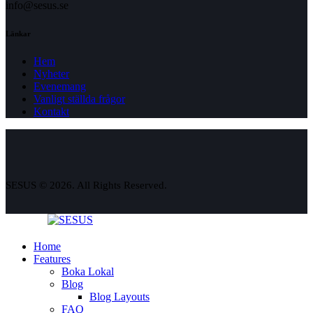
info@sesus.se
Länkar
Hem
Nyheter
Evenemang
Vanligt ställda frågor
Kontakt
SESUS © 2026. All Rights Reserved.
Home
Features
Boka Lokal
Blog
Blog Layouts
FAQ