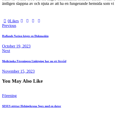
äntligen slappna av och njuta av att ha en fungerande hemsida som
0
Likes
Post
Previous
navigation
Hallands Nation köpte en Diskmaskin
October 19, 2023
Next
Medicinska Föreningen Linköping har nu ett förråd
November 15, 2023
You May Also Like
Förening
SESUS stöttar Helsingkrona Spex med en dator