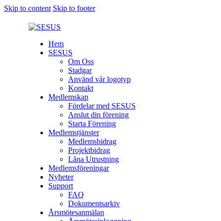
Skip to content
Skip to footer
Hem
SESUS
Om Oss
Stadgar
Använd vår logotyp
Kontakt
Medlemskap
Fördelar med SESUS
Anslut din förening
Starta Förening
Medlemstjänster
Medlemsbidrag
Projektbidrag
Låna Utrustning
Medlemsföreningar
Nyheter
Support
FAQ
Dokumentsarkiv
Årsmötesanmälan