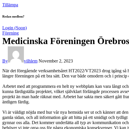
Tillämpa
Redan medlem?
Login (Soon)
Förening
Medicinska Föreningen Örebros
By
vilhlem
November 2, 2023
När det föregående verksamhetsåret HT2022/VT2023 drog igång så hade
längre föreningen på ett bra sätt. Den var både omodern och i princip oa
Arbetet med att programmera en helt ny webbplats kan vara långt och kr
kunna färdigställa projektet, vilket självklart förlängde processen avs
projekt än man hade räknat med. Arbetet har sakta men säkert gått fr
äntligen färdig.
Vi är väldigt nöjda med hur vår nya hemsida ser ut och känner att den
gamla sidan, och all information går att hitta på ett smidigt och tyd
gynnar oss alla. Det kommer underlätta all typ av kommunikation och be
behöver vi inte oroa oss för några ekonomiska konsekvenser. Vi kan is