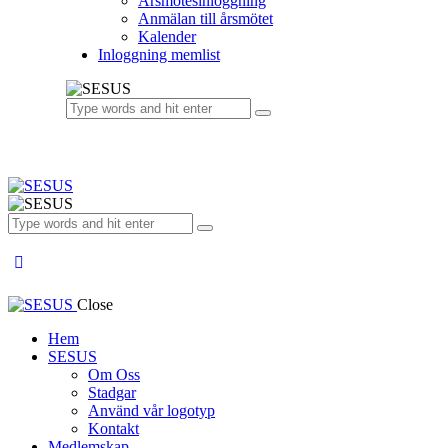
Årsmötesinloggning
Anmälan till årsmötet
Kalender
Inloggning memlist
Close
Hem
SESUS
Om Oss
Stadgar
Använd vår logotyp
Kontakt
Medlemskap