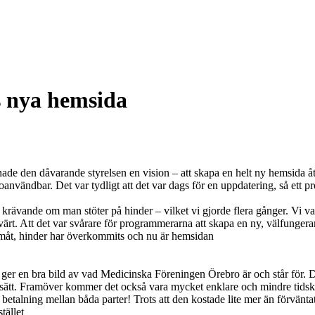
 nya hemsida
 den dåvarande styrelsen en vision – att skapa en helt ny hemsida åt 
nvändbar. Det var tydligt att det var dags för en uppdatering, så ett pro
ävande om man stöter på hinder – vilket vi gjorde flera gånger. Vi var t
evärt. Att det var svårare för programmerarna att skapa en ny, välfungeran
amåt, hinder har överkommits och nu är hemsidan
 ger en bra bild av vad Medicinska Föreningen Örebro är och står för. D
ligt sätt. Framöver kommer det också vara mycket enklare och mindre ti
talning mellan båda parter! Trots att den kostade lite mer än förväntat s
tället