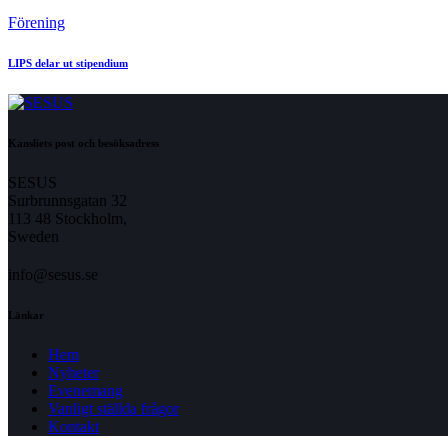
Förening
LIPS delar ut stipendium
Kansliets post och besöksadress
SESUS
Surbrunnsgatan 32
113 48 Stockholm,
Sweden
info@sesus.se
Länkar
Hem
Nyheter
Evenemang
Vanligt ställda frågor
Kontakt