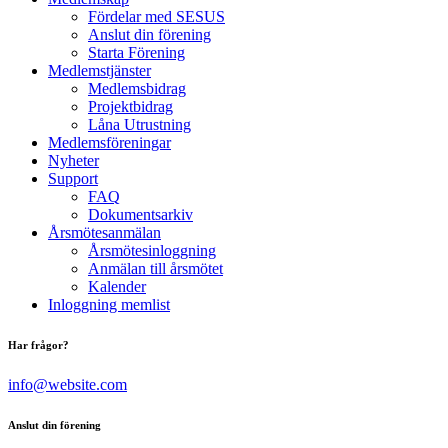
Fördelar med SESUS
Anslut din förening
Starta Förening
Medlemstjänster
Medlemsbidrag
Projektbidrag
Låna Utrustning
Medlemsföreningar
Nyheter
Support
FAQ
Dokumentsarkiv
Årsmötesanmälan
Årsmötesinloggning
Anmälan till årsmötet
Kalender
Inloggning memlist
Har frågor?
info@website.com
Anslut din förening