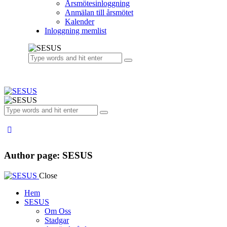
Årsmötesinloggning
Anmälan till årsmötet
Kalender
Inloggning memlist
Author page: SESUS
Close
Hem
SESUS
Om Oss
Stadgar