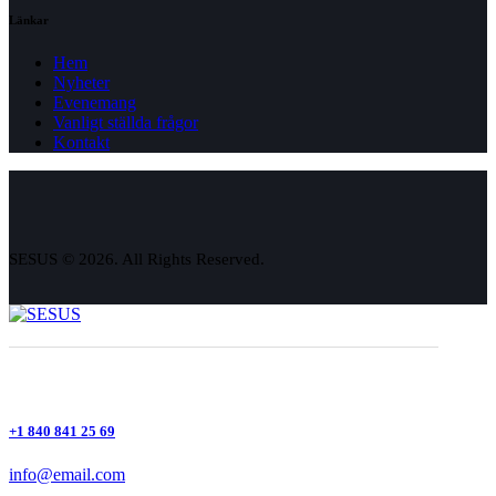
Länkar
Hem
Nyheter
Evenemang
Vanligt ställda frågor
Kontakt
SESUS © 2026. All Rights Reserved.
+1 840 841 25 69
info@email.com