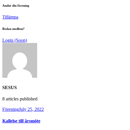
Anslut din förening
Tillämpa
Redan medlem?
Login (Soon)
SESUS
8
articles published
Förening
July 25, 2022
Kallelse till årsmöte