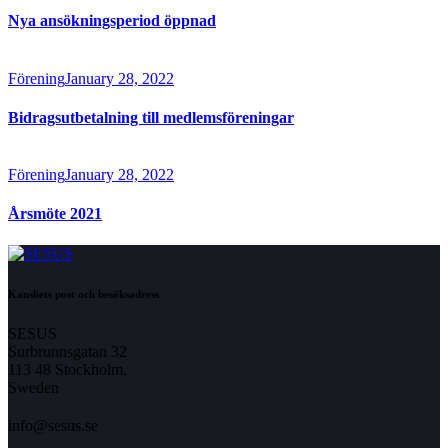
Nya ansökningsperiod öppnad
Förening
January 28, 2022
Bidragsutbetalning till medlemsföreningar
Förening
January 28, 2022
Årsmöte 2021
Kansliets post och besöksadress
SESUS
Surbrunnsgatan 32
113 48 Stockholm,
Sweden
info@sesus.se