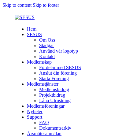
Skip to content
Skip to footer
Hem
SESUS
Om Oss
Stadgar
Använd vår logotyp
Kontakt
Medlemskap
Fördelar med SESUS
Anslut din förening
Starta Förening
Medlemstjänster
Medlemsbidrag
Projektbidrag
Låna Utrustning
Medlemsföreningar
Nyheter
Support
FAQ
Dokumentsarkiv
Årsmötesanmälan