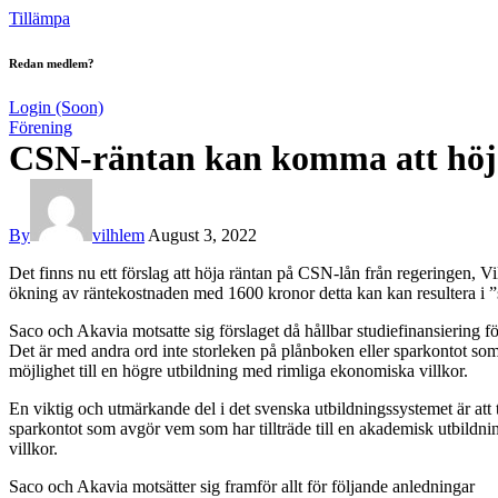
Tillämpa
Redan medlem?
Login (Soon)
Förening
CSN-räntan kan komma att höj
By
vilhlem
August 3, 2022
Det finns nu ett förslag att höja räntan på CSN-lån från regeringen, Vi
ökning av ränte­kostnaden med 1600 kronor detta kan kan resultera i ”
Saco och Akavia motsatte sig förslaget då hållbar studie­finansiering f
Det är med andra ord inte storleken på plånboken eller sparkontot som a
möjlighet till en högre utbildning med rimliga ekonomiska villkor.
En viktig och utmärkande del i det svenska utbildnings­systemet är att
sparkontot som avgör vem som har tillträde till en akademisk utbildnin
villkor.
Saco och Akavia motsätter sig framför allt för följande anledningar