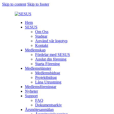
Skip to content
Skip to footer
Hem
SESUS
Om Oss
Stadgar
Använd vår logotyp
Kontakt
Medlemskap
Fördelar med SESUS
Anslut din förening
Starta Förening
Medlemstjänster
Medlemsbidrag
Projektbidrag
Låna Utrustning
Medlemsföreningar
Nyheter
Support
FAQ
Dokumentsarkiv
Årsmötesanmälan