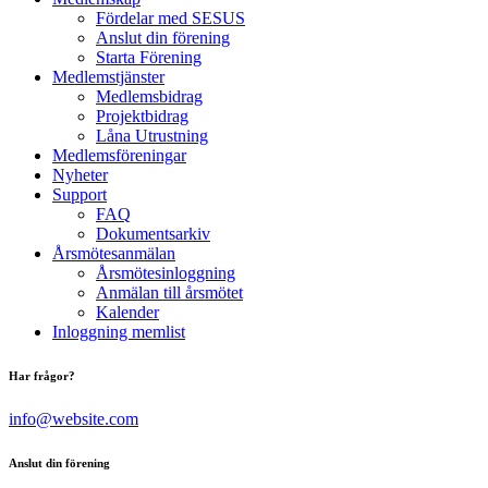
Fördelar med SESUS
Anslut din förening
Starta Förening
Medlemstjänster
Medlemsbidrag
Projektbidrag
Låna Utrustning
Medlemsföreningar
Nyheter
Support
FAQ
Dokumentsarkiv
Årsmötesanmälan
Årsmötesinloggning
Anmälan till årsmötet
Kalender
Inloggning memlist
Har frågor?
info@website.com
Anslut din förening