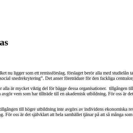
as
lket nu ligger som ett remissförslag. förslaget berör alla med studielån 
social snedrekrytering”. Det anser företrädare för den fackliga centra
ör alla är mycket viktig del för bägge dessa organisationer. tillgången t
vgör vem som har tillträde till en akademisk utbildning. För oss är det 
 tillgången till högre utbildning inte avgörs av individens ekonomiska re
g. För oss är det självklart att hela samhället tjänar på att så många so