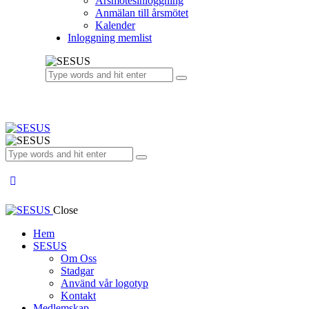
Årsmötesinloggning
Anmälan till årsmötet
Kalender
Inloggning memlist
Close
Hem
SESUS
Om Oss
Stadgar
Använd vår logotyp
Kontakt
Medlemskap