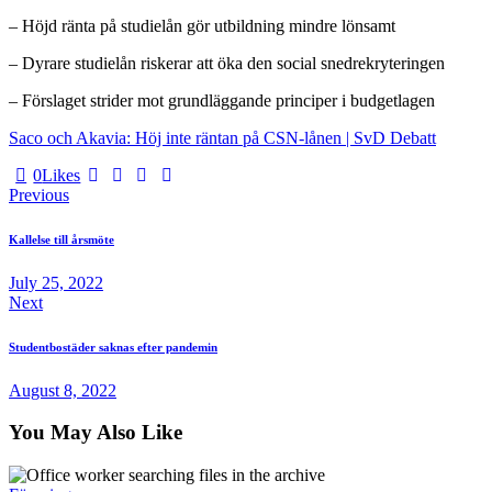
– Höjd ränta på studielån gör utbildning mindre lönsamt
– Dyrare studielån riskerar att öka den social snedrekryteringen
– Förslaget strider mot grundläggande principer i budgetlagen
:
Saco och Akavia: Höj inte räntan på CSN-lånen | SvD Debatt
CSN-
0
Likes
räntan
Post
Previous
kan
komma
navigation
att
Kallelse till årsmöte
höjas
July 25, 2022
Next
Studentbostäder saknas efter pandemin
August 8, 2022
You May Also Like