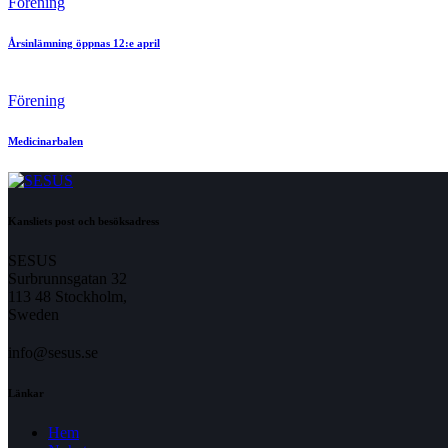
Förening
Årsinlämning öppnas 12:e april
Förening
Medicinarbalen
Kansliets post och besöksadress
SESUS
Surbrunnsgatan 32
113 48 Stockholm,
Sweden
info@sesus.se
Länkar
Hem