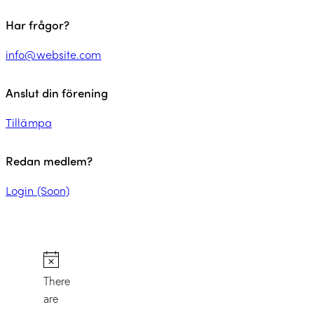
Har frågor?
info@website.com
Anslut din förening
Tillämpa
Redan medlem?
Login (Soon)
There
are