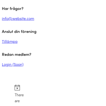
Har frågor?
info@website.com
Anslut din förening
Tillämpa
Redan medlem?
Login (Soon)
There
are