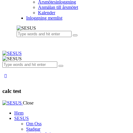
Årsmötesinloggning
Anmälan till årsmötet
Kalender
Inloggning memlist
calc test
Close
Hem
SESUS
Om Oss
Stadgar