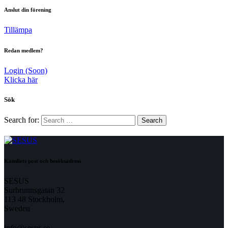
Anslut din förening
Tillämpa
Redan medlem?
Login (Soon)
Klicka här
Sök
Search for:
Kansliets post och besöksadress
SESUS
Surbrunnsgatan 32
113 48 Stockholm,
Sweden
info@sesus.se