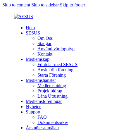
Skip to content
Skip to sidebar
Skip to footer
Hem
SESUS
Om Oss
Stadgar
Använd vår logotyp
Kontakt
Medlemskap
Fördelar med SESUS
Anslut din förening
Starta Förening
Medlemstjänster
Medlemsbidrag
Projektbidrag
Låna Utrustning
Medlemsföreningar
Nyheter
Support
FAQ
Dokumentsarkiv
Årsmötesanmälan